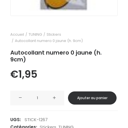
Accueil
TUNING
Stickers
Autocollant numero 0 jaune (h. 9cm)
Autocollant numero 0 jaune (h.
9cm)
€
1,95
quantité
Ajouter au panier
de
Autocollant
numero
UGS:
STICK-1267
0
Catégories:
Stickers
,
TUNING