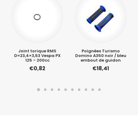
Joint torique RMS
Poignées Turismo
D=23,4×3,53 Vespa PX
Domino A350 noir / bleu
125 – 200cc
embout de guidon
€
0,82
€
18,41