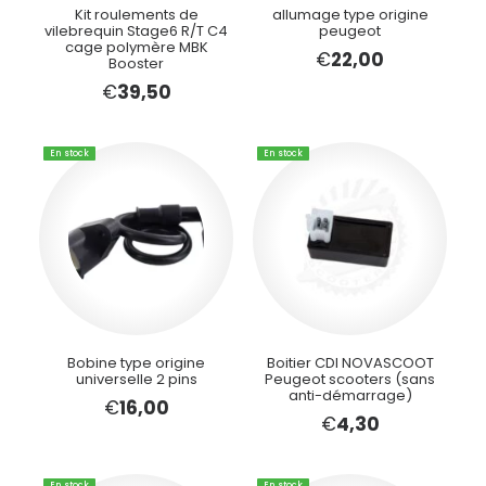
Kit roulements de
allumage type origine
vilebrequin Stage6 R/T C4
peugeot
cage polymère MBK
€
22,00
Booster
€
39,50
En stock
En stock
Bobine type origine
Boitier CDI NOVASCOOT
universelle 2 pins
Peugeot scooters (sans
anti-démarrage)
€
16,00
€
4,30
En stock
En stock