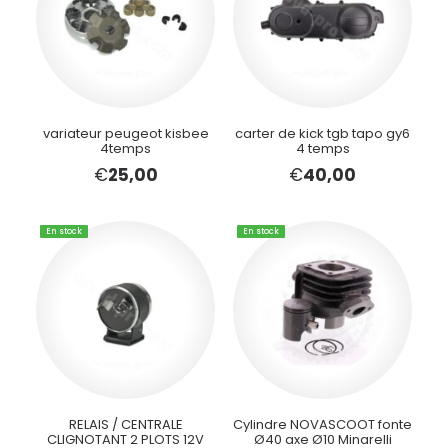
variateur peugeot kisbee
carter de kick tgb tapo gy6
4temps
4 temps
€
25,00
€
40,00
En stock
En stock
RELAIS / CENTRALE
Cylindre NOVASCOOT fonte
CLIGNOTANT 2 PLOTS 12V
Ø40 axe Ø10 Minarelli