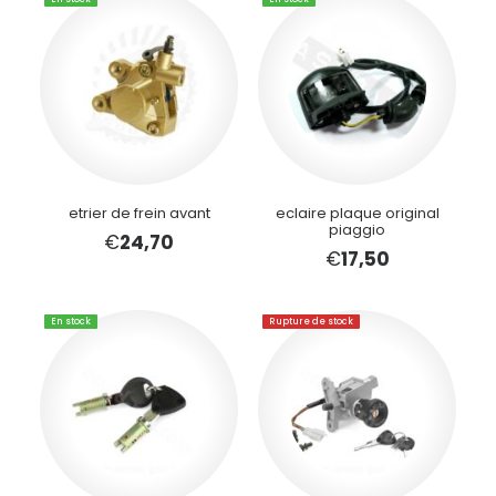
etrier de frein avant
eclaire plaque original
piaggio
€
24,70
€
17,50
En stock
Rupture de stock