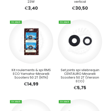
23W
vertical
€
3,40
€
30,50
En stock
En stock
Kit roulements & spi RMS
Set joints spi vilebrequin
ECO Yamaha-Minarelli
CENTAURO Minarelli
Scooters 50 2T (NTN)
Scooters 50 2T (Version
ECO)
€
14,99
€
5,75
En stock
En stock