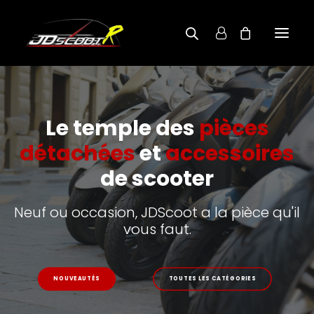
A PROPOS
Le temple des
pièces
BOUTIQUE
détachées
et
accessoires
RECHERCHE PAR MODÈLE
de scooter
CONTACT
Neuf ou occasion, JDScoot a la pièce qu'il
vous faut.
NOUVEAUTÉS
TOUTES LES CATÉGORIES