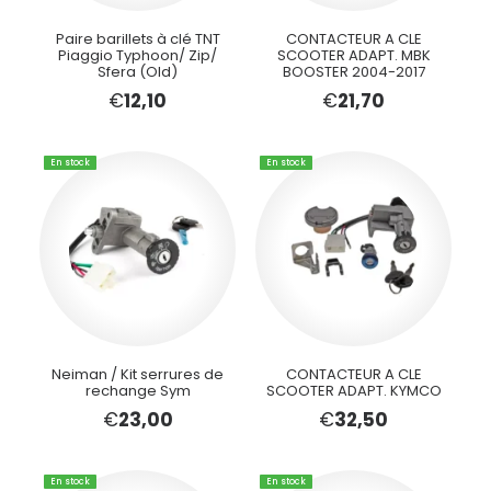
Paire barillets à clé TNT
CONTACTEUR A CLE
Piaggio Typhoon/ Zip/
SCOOTER ADAPT. MBK
Sfera (Old)
BOOSTER 2004-2017
€
12,10
€
21,70
En stock
En stock
Neiman / Kit serrures de
CONTACTEUR A CLE
rechange Sym
SCOOTER ADAPT. KYMCO
€
23,00
€
32,50
En stock
En stock