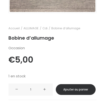
Accueil
ALLUMAGE
Cdi
Bobine d’allumage
Bobine d’allumage
Occasion
€
5,00
1 en stock
quantité
Ajouter au panier
de
Bobine
d’allumage