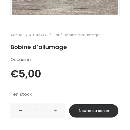
Accueil
ALLUMAGE
Cdi
Bobine d’allumage
Bobine d’allumage
Occasion
€
5,00
1 en stock
quantité
Ajouter au panier
de
Bobine
d’allumage