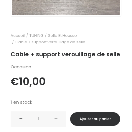
Accueil
TUNING
Selle Et Housse
Cable + support verouillage de selle
Cable + support verouillage de selle
Occasion
€
10,00
1 en stock
quantité
Ajouter au panier
de
Cable