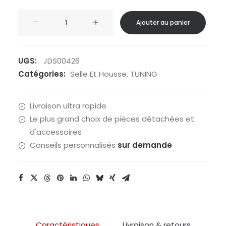
quantité
Ajouter au panier
de
Fermeture
coffre
UGS:
JDS00426
arrière
Catégories:
Selle Et Housse
,
TUNING
Livraison ultra rapide
Le plus grand choix de pièces détachées et
d'accessoires
Conseils personnalisés
sur demande
Caractéristiques
Livraison & retours