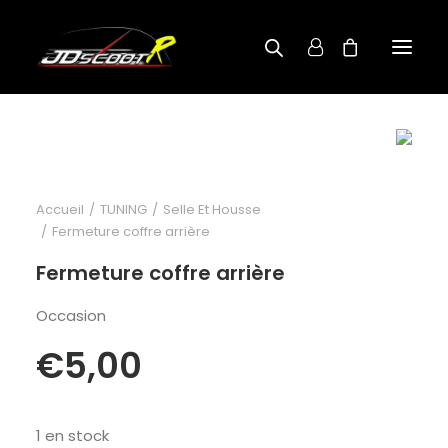
A PROPOS
BOUTIQUE
Accueil
TUNING
Selle Et Housse
RECHERCHE PAR MODÈLE
Fermeture coffre arrière
CONTACT
Fermeture coffre arrière
Occasion
€
5,00
1 en stock