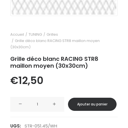
Accueil
TUNING
Grilles
Grille déco blanc RACING STR8 maillon moyen
(30x30cm)
Grille déco blanc RACING STR8
maillon moyen (30x30cm)
€
12,50
quantité
Ajouter au panier
de
Grille
déco
UGS:
STR-051.45/WH