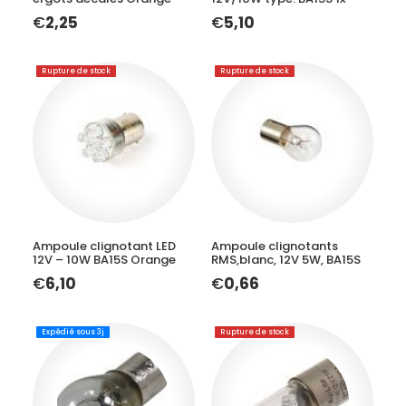
€
2,25
€
5,10
Rupture de stock
Rupture de stock
LIRE LA SUITE
LIRE LA SUITE
Ampoule clignotant LED
Ampoule clignotants
12V – 10W BA15S Orange
RMS,blanc, 12V 5W, BA15S
€
6,10
€
0,66
Expédié sous 3j
Rupture de stock