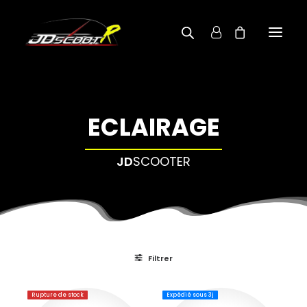
A PROPOS
ECLAIRAGE
BOUTIQUE
RECHERCHE PAR MODÈLE
JD
SCOOTER
CONTACT
Filtrer
Rupture de stock
Expédié sous 3j