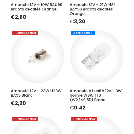
Ampoule 12V – 10W BAU9S
Ampoule 12V – 21W H21
ergots décalés Orange
BAY9S ergots décalés
Orange
€
2,60
€
3,30
Rupture de stock
Expédié sous 3j
LIRE LA SUITE
AJOUTER AU PANIER
Ampoule 12V – 23W H23W
Ampoule à l’unité 12v – 3W
BA9S Blanc
norme W3W T10
(W2,1×9,5D) Blanc
€
2,20
€
0,42
Rupture de stock
Rupture de stock