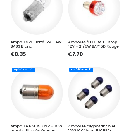
LIRE LA SUITE
LIRE LA SUITE
Ampoule à l’unité 12v – 4W
Ampoule à LED feu + stop
BA9S Blanc
12V – 21/5W BAY15D Rouge
€
0,35
€
7,70
Expédié sous 3j
Expédié sous 3j
AJOUTER AU PANIER
AJOUTER AU PANIER
Ampoule BAU15S 12V – 10W
Ampoule clignotant bleu
ergots décalés Orange
12V/10W type: BA15S 1x