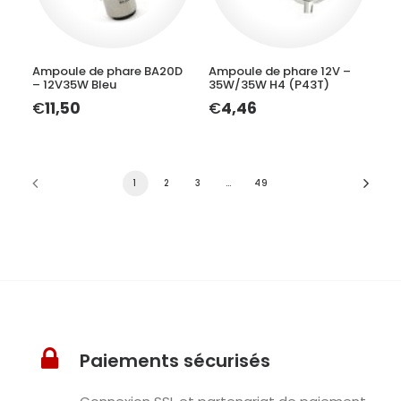
LIRE LA SUITE
LIRE LA SUITE
Ampoule de phare BA20D
Ampoule de phare 12V –
– 12V35W Bleu
35W/35W H4 (P43T)
€
11,50
€
4,46
1
2
3
…
49
Paiements sécurisés