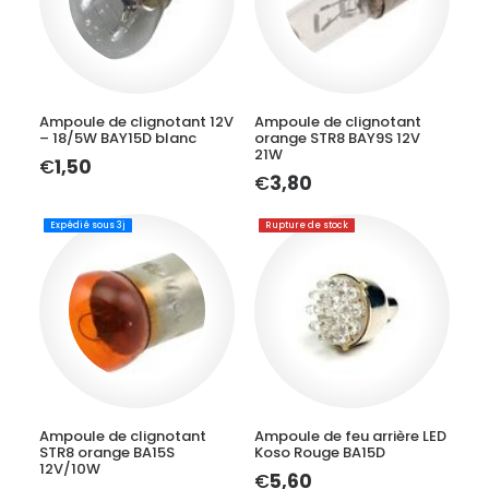
AJOUTER AU PANIER
LIRE LA SUITE
Ampoule de clignotant 12V
Ampoule de clignotant
– 18/5W BAY15D blanc
orange STR8 BAY9S 12V
21W
€
1,50
€
3,80
Expédié sous 3j
Rupture de stock
AJOUTER AU PANIER
LIRE LA SUITE
Ampoule de clignotant
Ampoule de feu arrière LED
STR8 orange BA15S
Koso Rouge BA15D
12V/10W
€
5,60