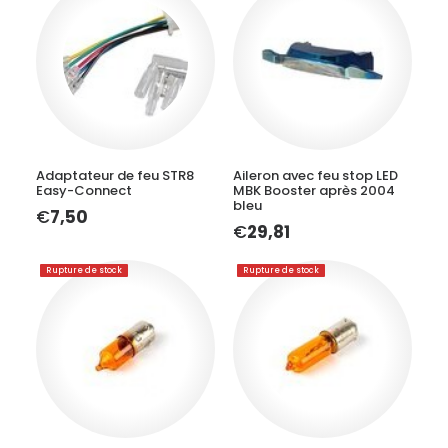
LIRE LA SUITE
AJOUTER AU PANIER
Adaptateur de feu STR8
Aileron avec feu stop LED
Easy-Connect
MBK Booster après 2004
bleu
€
7,50
€
29,81
Rupture de stock
Rupture de stock
LIRE LA SUITE
LIRE LA SUITE