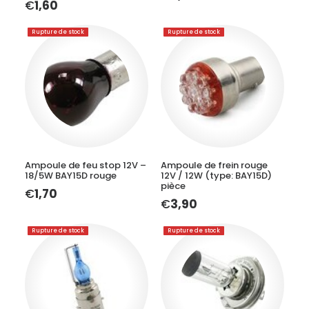
€
1,60
Rupture de stock
Rupture de stock
LIRE LA SUITE
LIRE LA SUITE
Ampoule de feu stop 12V –
Ampoule de frein rouge
18/5W BAY15D rouge
12V / 12W (type: BAY15D)
pièce
€
1,70
€
3,90
Rupture de stock
Rupture de stock