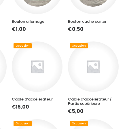
AJOUTER AU PANIER
AJOUTER AU PANIER
Boulon allumage
Boulon cache carter
€
1,00
€
0,50
Occasion
Occasion
AJOUTER AU PANIER
AJOUTER AU PANIER
Câble d’accélérateur
Câble d’accélérateur /
Partie supérieure
€
15,00
€
5,00
Occasion
Occasion