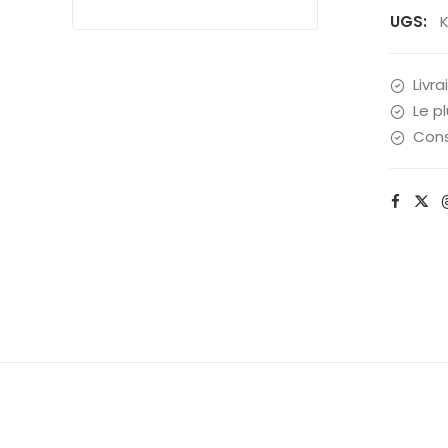
UGS:
Livra
Le p
Cons