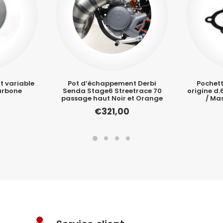
it variable
Pot d’échappement Derbi
Pochett
arbone
Senda Stage6 Streetrace 70
origine d
passage haut Noir et Orange
/ Ma
€
321,00