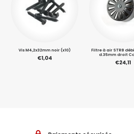
Vis M4,2x32mm noir (x10)
Filtre à air STR8 déb
d.35mm droit C
€
1,04
€
24,11