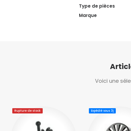
Type de pièces
Marque
Artic
Voici une sél
Rupture de stock
Expédié sous 3j