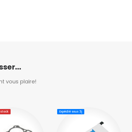
ser...
t vous plaire!
 stock
Expédié sous 3j