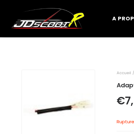
A PRO
Accueil
Adapt
€
7
Rupture