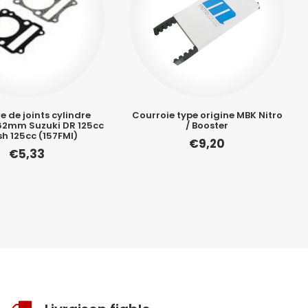
e de joints cylindre
Courroie type origine MBK Nitro
.62mm Suzuki DR 125cc
/ Booster
sh 125cc (157FMI)
€
9,20
€
5,33