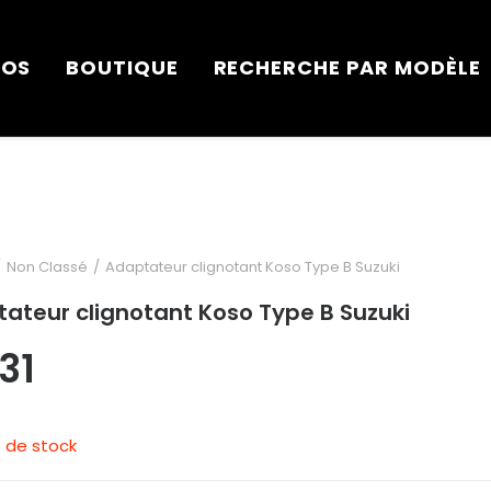
POS
BOUTIQUE
RECHERCHE PAR MODÈLE
Non Classé
Adaptateur clignotant Koso Type B Suzuki
ateur clignotant Koso Type B Suzuki
,31
 de stock