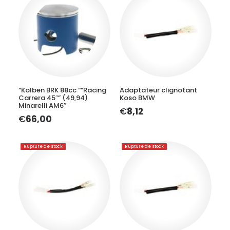
AJOUTER AU PANIER
LIRE LA SUITE
“Kolben BRK 88cc “”Racing
Adaptateur clignotant
Carrera 45″” (49,94)
Koso BMW
Minarelli AM6″
€
8,12
€
66,00
Rupture de stock
Rupture de stock
LIRE LA SUITE
LIRE LA SUITE