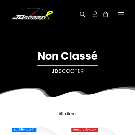
A PROPOS
Non Classé
BOUTIQUE
RECHERCHE PAR MODÈLE
JD
SCOOTER
CONTACT
Filtrer
Expédié sous 3j
Rupture de stock