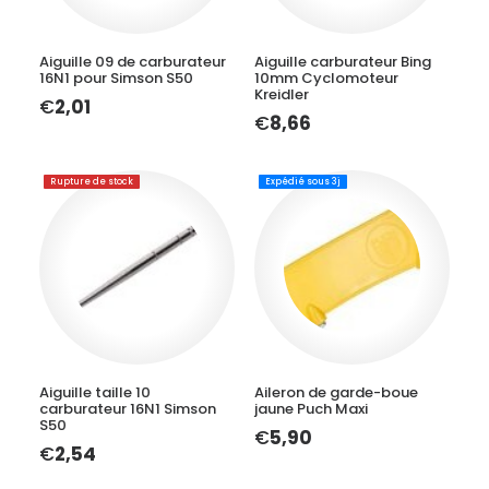
LIRE LA SUITE
LIRE LA SUITE
Aiguille 09 de carburateur
Aiguille carburateur Bing
16N1 pour Simson S50
10mm Cyclomoteur
Kreidler
€
2,01
€
8,66
Rupture de stock
Expédié sous 3j
LIRE LA SUITE
AJOUTER AU PANIER
Aiguille taille 10
Aileron de garde-boue
carburateur 16N1 Simson
jaune Puch Maxi
S50
€
5,90
€
2,54