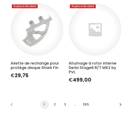
Rupture de stock
Rupture de stock
LIRE LA SUITE
LIRE LA SUITE
Ailette de rechange pour
Allumage à rotor interne
protège disque Shark Fin
Derbi Stage6 R/T MK2 by
PVL
€
29,75
€
499,00
1
2
3
…
395