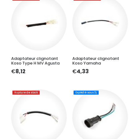
LIRE LA SUITE
LIRE LA SUITE
Adaptateur clignotant
Adaptateur clignotant
Koso Type H MV Agusta
Koso Yamaha
€
8,12
€
4,33
Rupture de stock
Expédié sous 3j