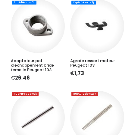
Expédié sous 3j
Expédié sous 3j
AJOUTER AU PANIER
AJOUTER AU PANIER
Adaptateur pot
Agrafe ressort moteur
d’échappement bride
Peugeot 103
femelle Peugeot 103
€
1,73
€
26,46
Rupture de stock
Rupture de stock