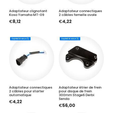
LIRE LA SUITE
AJOUTER AU PANIER
Adaptateur clignotant
Adaptateur connectiques
Koso Yamaha MT-09
2 câbles femelle ovale
€
8,12
€
4,22
Expédié sous 3j
Expédié sous 3j
AJOUTER AU PANIER
AJOUTER AU PANIER
Adaptateur connectiques
Adaptateur étrier de frein
2 câbles pour starter
pour disque de frein
automatique
300mm Stage6 Derbi
Senda
€
4,22
€
56,00