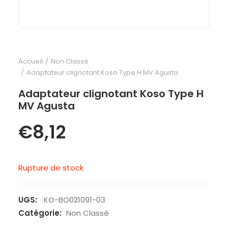
Accueil
Non Classé
Adaptateur clignotant Koso Type H MV Agusta
Adaptateur clignotant Koso Type H
MV Agusta
€
8,12
Rupture de stock
UGS:
KO-BO021091-03
Catégorie:
Non Classé