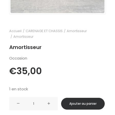
Accueil
CARENAGE ET CHASSIS
Amortisseur
Amortisseur
Amortisseur
Occasion
€
35,00
1 en stock
quantité
Ajouter au panier
de
Amortisseur