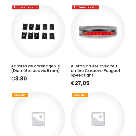
Rupture de stock
Rupture de stock
LIRE LA SUITE
LIRE LA SUITE
Agrafes de carénage x10
Aileron arrière avec feu
(Diamètre des vis 5 mm)
arrière Carbone Peugeot
Speedfight
€
3,80
€
27,05
Occasion
Occasion