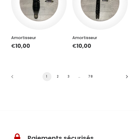
AJOUTER AU PANIER
AJOUTER AU PANIER
Amortisseur
Amortisseur
€
10,00
€
10,00
1
2
3
…
78
Paiements sécurisés