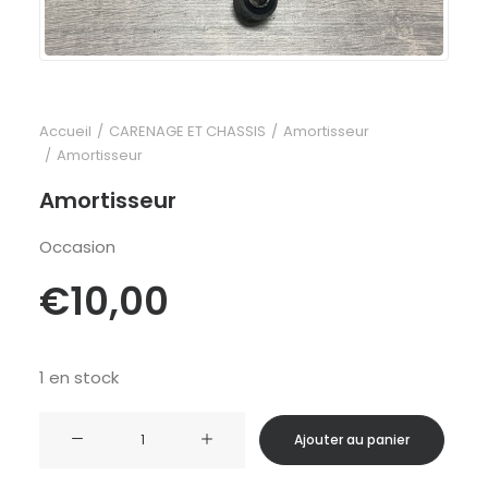
Accueil
CARENAGE ET CHASSIS
Amortisseur
Amortisseur
Amortisseur
Occasion
€
10,00
1 en stock
quantité
Ajouter au panier
de
Amortisseur