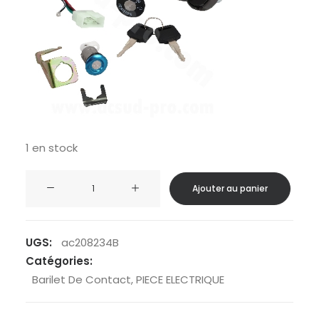
1 en stock
quantité
Ajouter au panier
de
CONTACTEUR
A
UGS:
ac208234B
CLE
Catégories:
SCOOTER
Barilet De Contact
,
PIECE ELECTRIQUE
ADAPT.
KYMCO