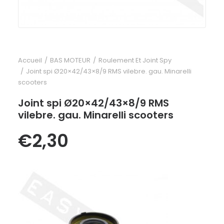
Accueil
BAS MOTEUR
Roulement Et Joint Spy
Joint spi Ø20×42/43×8/9 RMS vilebre. gau. Minarelli
scooters
Joint spi Ø20×42/43×8/9 RMS
vilebre. gau. Minarelli scooters
€
2,30