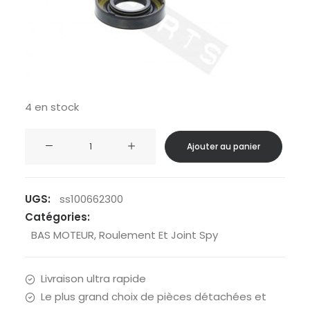
4 en stock
quantité
Ajouter au panier
de
Joint
spi
UGS:
ss100662300
Ø20x42/43x8/9
Catégories:
RMS
BAS MOTEUR
,
Roulement Et Joint Spy
vilebre.
gau.
Livraison ultra rapide
Minarelli
Le plus grand choix de pièces détachées et
scooters