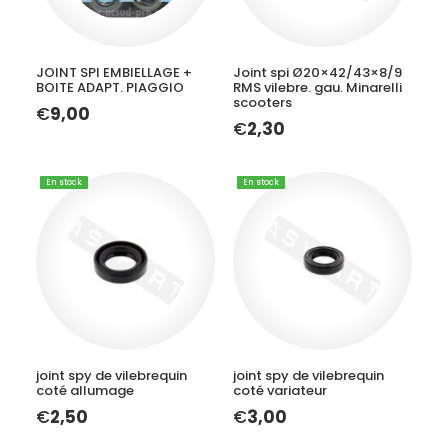
AJOUTER AU PANIER
AJOUTER AU PANIER
JOINT SPI EMBIELLAGE +
Joint spi Ø20×42/43×8/9
BOITE ADAPT. PIAGGIO
RMS vilebre. gau. Minarelli
scooters
€
9,00
€
2,30
En stock
En stock
AJOUTER AU PANIER
AJOUTER AU PANIER
joint spy de vilebrequin
joint spy de vilebrequin
coté allumage
coté variateur
€
2,50
€
3,00