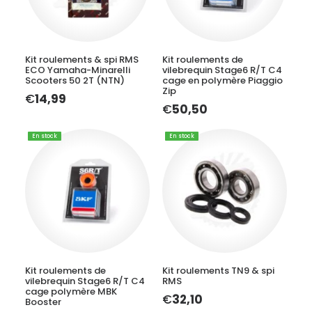
AJOUTER AU PANIER
AJOUTER AU PANIER
Kit roulements & spi RMS
Kit roulements de
ECO Yamaha-Minarelli
vilebrequin Stage6 R/T C4
Scooters 50 2T (NTN)
cage en polymère Piaggio
Zip
€
14,99
€
50,50
En stock
En stock
AJOUTER AU PANIER
AJOUTER AU PANIER
Kit roulements de
Kit roulements TN9 & spi
vilebrequin Stage6 R/T C4
RMS
cage polymère MBK
€
32,10
Booster