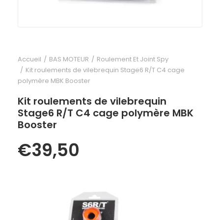
Accueil
BAS MOTEUR
Roulement Et Joint Spy
Kit roulements de vilebrequin Stage6 R/T C4 cage
polymère MBK Booster
Kit roulements de vilebrequin
Stage6 R/T C4 cage polymère MBK
Booster
€
39,50