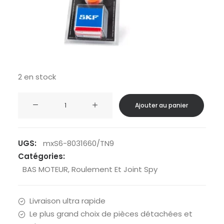
2 en stock
quantité
Ajouter au panier
de
Kit
roulements
UGS:
mxS6-8031660/TN9
de
Catégories:
vilebrequin
BAS MOTEUR
,
Roulement Et Joint Spy
Stage6
R/T
Livraison ultra rapide
C4
Le plus grand choix de pièces détachées et
cage