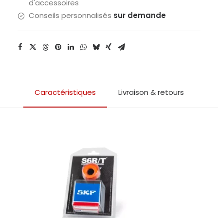
d'accessoires
polymère
Conseils personnalisés
sur demande
MBK
Booster
Caractéristiques
Livraison & retours